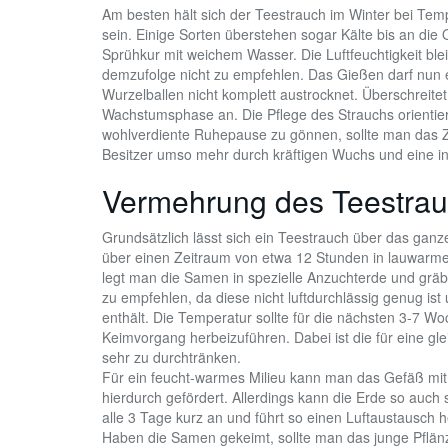
Am besten hält sich der Teestrauch im Winter bei Temp
sein. Einige Sorten überstehen sogar Kälte bis an die
Sprühkur mit weichem Wasser. Die Luftfeuchtigkeit blei
demzufolge nicht zu empfehlen. Das Gießen darf nun e
Wurzelballen nicht komplett austrocknet. Überschreite
Wachstumsphase an. Die Pflege des Strauchs orienti
wohlverdiente Ruhepause zu gönnen, sollte man das Zi
Besitzer umso mehr durch kräftigen Wuchs und eine in
Vermehrung des Teestra
Grundsätzlich lässt sich ein Teestrauch über das ganz
über einen Zeitraum von etwa 12 Stunden in lauwarme
legt man die Samen in spezielle Anzuchterde und gräbt 
zu empfehlen, da diese nicht luftdurchlässig genug ist 
enthält. Die Temperatur sollte für die nächsten 3-7 W
Keimvorgang herbeizuführen. Dabei ist die für eine g
sehr zu durchtränken.
Für ein feucht-warmes Milieu kann man das Gefäß mit 
hierdurch gefördert. Allerdings kann die Erde so auch
alle 3 Tage kurz an und führt so einen Luftaustausch h
Haben die Samen gekeimt, sollte man das junge Pfl