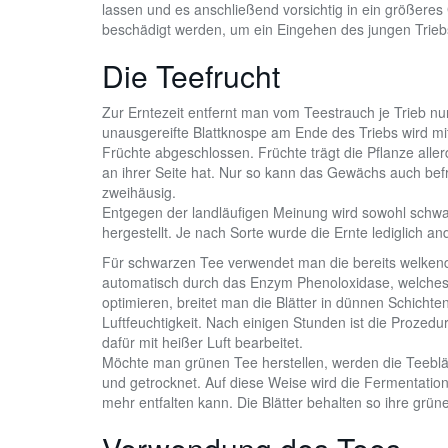
lassen und es anschließend vorsichtig in ein größeres
beschädigt werden, um ein Eingehen des jungen Trieb
Die Teefrucht
Zur Erntezeit entfernt man vom Teestrauch je Trieb nu
unausgereifte Blattknospe am Ende des Triebs wird mit
Früchte abgeschlossen. Früchte trägt die Pflanze aller
an ihrer Seite hat. Nur so kann das Gewächs auch bef
zweihäusig.
Entgegen der landläufigen Meinung wird sowohl schwa
hergestellt. Je nach Sorte wurde die Ernte lediglich an
Für schwarzen Tee verwendet man die bereits welkenden
automatisch durch das Enzym Phenoloxidase, welches i
optimieren, breitet man die Blätter in dünnen Schicht
Luftfeuchtigkeit. Nach einigen Stunden ist die Proze
dafür mit heißer Luft bearbeitet.
Möchte man grünen Tee herstellen, werden die Teeblä
und getrocknet. Auf diese Weise wird die Fermentatio
mehr entfalten kann. Die Blätter behalten so ihre grü