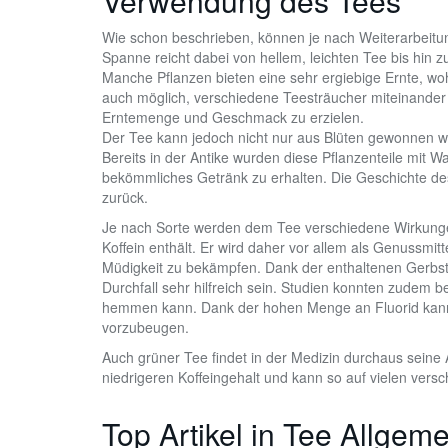
Verwendung des Tees
Wie schon beschrieben, können je nach Weiterarbeit
Spanne reicht dabei von hellem, leichten Tee bis hin
Manche Pflanzen bieten eine sehr ergiebige Ernte, wo
auch möglich, verschiedene Teesträucher miteinander
Erntemenge und Geschmack zu erzielen.
Der Tee kann jedoch nicht nur aus Blüten gewonnen w
Bereits in der Antike wurden diese Pflanzenteile mi
bekömmliches Getränk zu erhalten. Die Geschichte de
zurück.
Je nach Sorte werden dem Tee verschiedene Wirkungen
Koffein enthält. Er wird daher vor allem als Genussmit
Müdigkeit zu bekämpfen. Dank der enthaltenen Gerbs
Durchfall sehr hilfreich sein. Studien konnten zudem
hemmen kann. Dank der hohen Menge an Fluorid kann
vorzubeugen.
Auch grüner Tee findet in der Medizin durchaus seine 
niedrigeren Koffeingehalt und kann so auf vielen ver
Top Artikel in Tee Allgeme