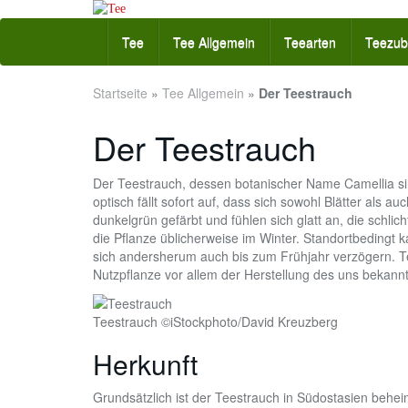
Skip
to
Tee
Tee Allgemein
Teearten
Teezub
main
content
Startseite
»
Tee Allgemein
»
Der Teestrauch
Der Teestrauch
Der Teestrauch, dessen botanischer Name Camellia sine
optisch fällt sofort auf, dass sich sowohl Blätter als a
dunkelgrün gefärbt und fühlen sich glatt an, die schlic
die Pflanze üblicherweise im Winter. Standortbedingt 
sich andersherum auch bis zum Frühjahr verzögern. Te
Nutzpflanze vor allem der Herstellung des uns bekan
Teestrauch ©iStockphoto/David Kreuzberg
Herkunft
Grundsätzlich ist der Teestrauch in Südostasien behei