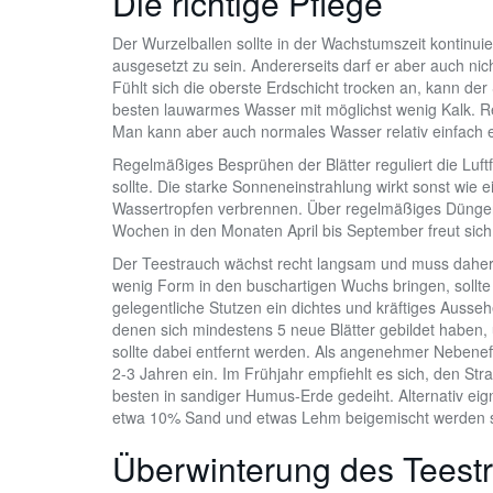
Die richtige Pflege
Der Wurzelballen sollte in der Wachstumszeit kontinui
ausgesetzt zu sein. Andererseits darf er aber auch ni
Fühlt sich die oberste Erdschicht trocken an, kann d
besten lauwarmes Wasser mit möglichst wenig Kalk. Re
Man kann aber auch normales Wasser relativ einfach 
Regelmäßiges Besprühen der Blätter reguliert die Luftf
sollte. Die starke Sonneneinstrahlung wirkt sonst wie 
Wassertropfen verbrennen. Über regelmäßiges Düngen
Wochen in den Monaten April bis September freut sich 
Der Teestrauch wächst recht langsam und muss daher
wenig Form in den buschartigen Wuchs bringen, sollte 
gelegentliche Stutzen ein dichtes und kräftiges Ausseh
denen sich mindestens 5 neue Blätter gebildet haben,
sollte dabei entfernt werden. Als angenehmer Nebeneffe
2-3 Jahren ein. Im Frühjahr empfiehlt es sich, den S
besten in sandiger Humus-Erde gedeiht. Alternativ ei
etwa 10% Sand und etwas Lehm beigemischt werden soll
Überwinterung des Teest