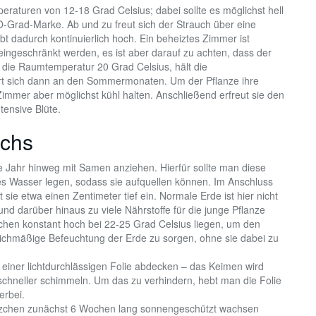
eraturen von 12-18 Grad Celsius; dabei sollte es möglichst hell
 O-Grad-Marke. Ab und zu freut sich der Strauch über eine
bt dadurch kontinuierlich hoch. Ein beheiztes Zimmer ist
ingeschränkt werden, es ist aber darauf zu achten, dass der
t die Raumtemperatur 20 Grad Celsius, hält die
ert sich dann an den Sommermonaten. Um der Pflanze ihre
mmer aber möglichst kühl halten. Anschließend erfreut sie den
tensive Blüte.
uchs
e Jahr hinweg mit Samen anziehen. Hierfür sollte man diese
s Wasser legen, sodass sie aufquellen können. Im Anschluss
sie etwa einen Zentimeter tief ein. Normale Erde ist hier nicht
und darüber hinaus zu viele Nährstoffe für die junge Pflanze
ochen konstant hoch bei 22-25 Grad Celsius liegen, um den
leichmäßige Befeuchtung der Erde zu sorgen, ohne sie dabei zu
einer lichtdurchlässigen Folie abdecken – das Keimen wird
 schneller schimmeln. Um das zu verhindern, hebt man die Folie
erbei.
änzchen zunächst 6 Wochen lang sonnengeschützt wachsen