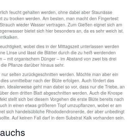
erlich feucht gehalten werden, ohne dabei aber Staunässe
cht zu trocken werden. Am besten, man macht den Fingertest:
er Strauch wieder Wasser vertragen. Zum Gießen eignet sich am
genwasser bietet sich hier besonders an, da es sehr weich ist.
entkalken.
euchtigkeit, wobei dies in der Mittagszeit unterlassen werden
eine Linse und lässt die Blätter durch die zu heiß werdenden
 – mit organischem Dünger – im Abstand von zwei bis drei
die Pflanze darüber hinaus sehr.
 nur selten zurückgeschnitten werden. Möchte man aber ein
dies unmittelbar nach der Blüte erfolgen. Auch fördert das
en. Idealerweise geht man dabei so vor, dass nur die Triebe, an
 über dem dritten Blatt abgeschnitten werden. Auch die Knospe
kt stellt sich bei diesem Vorgehen die erste Blüte bereits nach
trauch in einen etwas größeren Topf umzupflanzen, wobei er am
gnet sich handelsübliche Rhododendronerde, der aber unbedingt
te. Auf keinen Fall darf in dem Substrat Kalk vorhanden sein.
rauchs