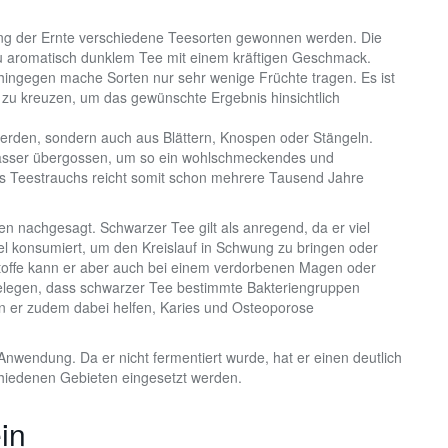
ung der Ernte verschiedene Teesorten gewonnen werden. Die
 zu aromatisch dunklem Tee mit einem kräftigen Geschmack.
hingegen mache Sorten nur sehr wenige Früchte tragen. Es ist
 zu kreuzen, um das gewünschte Ergebnis hinsichtlich
erden, sondern auch aus Blättern, Knospen oder Stängeln.
t Wasser übergossen, um so ein wohlschmeckendes und
s Teestrauchs reicht somit schon mehrere Tausend Jahre
 nachgesagt. Schwarzer Tee gilt als anregend, da er viel
tel konsumiert, um den Kreislauf in Schwung zu bringen oder
toffe kann er aber auch bei einem verdorbenen Magen oder
 belegen, dass schwarzer Tee bestimmte Bakteriengruppen
 er zudem dabei helfen, Karies und Osteoporose
Anwendung. Da er nicht fermentiert wurde, hat er einen deutlich
schiedenen Gebieten eingesetzt werden.
in