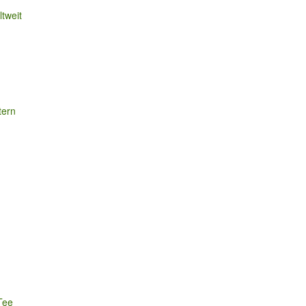
tweit
tern
Tee