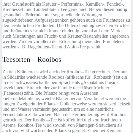
ihrer Grundstoffe als Kräuter – Pefferminz-, Kamillen-, Fenchel-,
Brennessel- und Lindenblüten-Tee gerechnet. Neben diesen häufig
gesundheitsfördernde oder sogar heilende Wirkungen
zugeschriebenen Aufgussgetränken gehören auch die Früchtetees zu
den teeähnlichen Produkten. Die Unterscheidung zwischen Früchte-
und Kräutertees ist nicht immer eindeutig, zumal auf dem Markt
auch Mischungen aus Frucht- und Kräuter-Bestandteilen angeboten
werden. Zu den vor allem der Erfrischung dienenden Früchtetees
werden z. B. Hagebutten-Tee und Apfel-Tee gezählt.
Teesorten – Rooibos
Zu den Kräutertees wird auch der Rooibos-Tee gerechnet. Der nur
in Südafrika wachsende Rooibos (afrikaans für „Rotbusch“) ist ein
in der fachwissenschaftlichen Sprache als „Aspalathus linearis“
bezeichneter Strauch, der zur Familie der Hülsenfrüchtler
(Fabaceae) zählt. Die Pflanze bringt vom Aussehen
kiefernadelähnliche, weiche Blätter hervor. Verarbeitet werden die
jungen Zweiglein der Pflanze. Üblicherweise werden sie zerhäckselt
und mit Wasser vermischt gequetscht, um so eine natürliche
Fermentation zu bewirken. Nach der Fermentierung wird Rooibos
getrocknet. Der Rooibos-Tee ist koffeinfrei und von fruchtigem
Aroma. Rooibos-Tee wird sowohl von Plantagen-Sträuchern als
auch von wild wachsenden Pflanzen gerntet. Einen bei Kennern