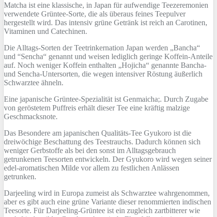
Matcha ist eine klassische, in Japan für aufwendige Teezeremonien
verwendete Grüntee-Sorte, die als überaus feines Teepulver
hergestellt wird. Das intensiv grüne Getränk ist reich an Carotinen,
Vitaminen und Catechinen.
Die Alltags-Sorten der Teetrinkernation Japan werden „Bancha“
und “Sencha“ genannt und weisen lediglich geringe Koffein-Anteile
auf. Noch weniger Koffein enthalten „Hojicha“ genannte Bancha-
und Sencha-Untersorten, die wegen intensiver Röstung äußerlich
Schwarztee ähneln.
Eine japanische Grüntee-Spezialität ist Genmaicha;. Durch Zugabe
von geröstetem Puffreis erhält dieser Tee eine kräftig malzige
Geschmacksnote.
Das Besondere am japanischen Qualitäts-Tee Gyukoro ist die
dreiwöchige Beschattung des Teestrauchs. Dadurch können sich
weniger Gerbstoffe als bei den sonst im Alltagsgebrauch
getrunkenen Teesorten entwickeln. Der Gyukoro wird wegen seiner
edel-aromatischen Milde vor allem zu festlichen Anlässen
getrunken.
Darjeeling wird in Europa zumeist als Schwarztee wahrgenommen,
aber es gibt auch eine grüne Variante dieser renommierten indischen
Teesorte. Für Darjeeling-Grüntee ist ein zugleich zartbitterer wie