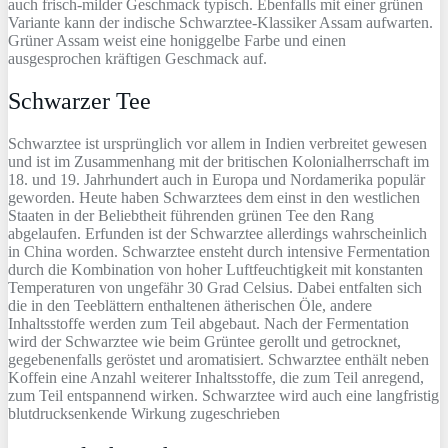
auch frisch-milder Geschmack typisch. Ebenfalls mit einer grünen
Variante kann der indische Schwarztee-Klassiker Assam aufwarten.
Grüner Assam weist eine honiggelbe Farbe und einen
ausgesprochen kräftigen Geschmack auf.
Schwarzer Tee
Schwarztee ist ursprünglich vor allem in Indien verbreitet gewesen
und ist im Zusammenhang mit der britischen Kolonialherrschaft im
18. und 19. Jahrhundert auch in Europa und Nordamerika populär
geworden. Heute haben Schwarztees dem einst in den westlichen
Staaten in der Beliebtheit führenden grünen Tee den Rang
abgelaufen. Erfunden ist der Schwarztee allerdings wahrscheinlich
in China worden. Schwarztee ensteht durch intensive Fermentation
durch die Kombination von hoher Luftfeuchtigkeit mit konstanten
Temperaturen von ungefähr 30 Grad Celsius. Dabei entfalten sich
die in den Teeblättern enthaltenen ätherischen Öle, andere
Inhaltsstoffe werden zum Teil abgebaut. Nach der Fermentation
wird der Schwarztee wie beim Grüntee gerollt und getrocknet,
gegebenenfalls geröstet und aromatisiert. Schwarztee enthält neben
Koffein eine Anzahl weiterer Inhaltsstoffe, die zum Teil anregend,
zum Teil entspannend wirken. Schwarztee wird auch eine langfristig
blutdrucksenkende Wirkung zugeschrieben