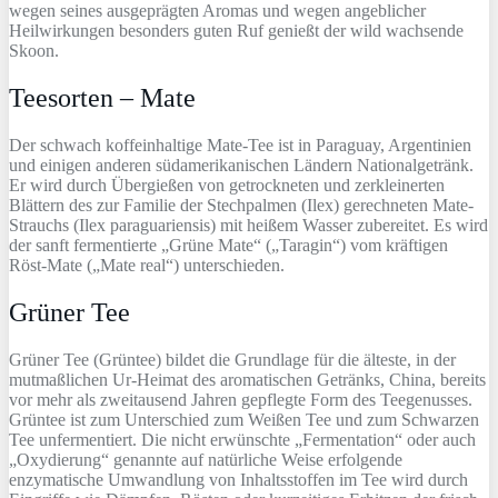
wegen seines ausgeprägten Aromas und wegen angeblicher
Heilwirkungen besonders guten Ruf genießt der wild wachsende
Skoon.
Teesorten – Mate
Der schwach koffeinhaltige Mate-Tee ist in Paraguay, Argentinien
und einigen anderen südamerikanischen Ländern Nationalgetränk.
Er wird durch Übergießen von getrockneten und zerkleinerten
Blättern des zur Familie der Stechpalmen (Ilex) gerechneten Mate-
Strauchs (Ilex paraguariensis) mit heißem Wasser zubereitet. Es wird
der sanft fermentierte „Grüne Mate“ („Taragin“) vom kräftigen
Röst-Mate („Mate real“) unterschieden.
Grüner Tee
Grüner Tee (Grüntee) bildet die Grundlage für die älteste, in der
mutmaßlichen Ur-Heimat des aromatischen Getränks, China, bereits
vor mehr als zweitausend Jahren gepflegte Form des Teegenusses.
Grüntee ist zum Unterschied zum Weißen Tee und zum Schwarzen
Tee unfermentiert. Die nicht erwünschte „Fermentation“ oder auch
„Oxydierung“ genannte auf natürliche Weise erfolgende
enzymatische Umwandlung von Inhaltsstoffen im Tee wird durch