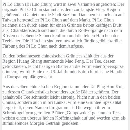
Pi Lo Chun (Bi Luo Chun) wird in zwei Varianten angeboten: Der
originale Pi LO Chun stammt aus dem zur Jangste-Fluss-Region
gehörenden Gebiet um die Stadt Suzhou. Daneben ist auch ein auf
Taiwan hergestellter Pi Lo Chun auf dem Markt. Pi Lo Chun
zeichnet sich durch einen für einen Grüntee betont kräftigen Duft
aus. Charakteristisch sind auch die durch Rollvorgänge nach dem
Rösten entstehende Schneckenform und die feinen Härchen der
Teeblätter. Die Härchen sind verantwortlich für die gelblich-trübe
Färbung des Pi Lo Chun nach dem Aufguss.
Zu den bekanntesten chinesischen Grüntees zählt der aus der
Region Huang Shang stammende Mao Feng. Der Tee, dessen
getrockneten, leicht haarigen Blätter an die Form einer Speerspitze
erinnern, wurde Ende des 19. Jahrhunderts durch britische Händler
in Europa populär gemacht
Aus derselben chinesischen Region stammt der Tai Ping Hou Kui,
zu dessen Charakteristika besonders große Blätter gehören. Der
gehaltvolle Tee schmeckt leicht zitronig. Nicht nur in den beiden
Chinas, sondern auch in Sri Lanka, wird eine Grüntee-Spezialität
hergestellt, deren Namen Programm ist: Die wegen ihrer in
Schrotkugelform gerollten Blätter „Gunpowder“ genannten Tees
weisen einen überaus hohen Koffeingehalt auf und werden gern als
stimulierendes Morgen-Getränk genossen.