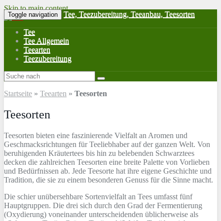
Skip to main content
Tee, Teezubereitung, Teeanbau, Teesorten
Toggle navigation
Tee
Tee Allgemein
Teearten
Teezubereitung
Startseite
»
Teearten
»
Teesorten
Teesorten
Teesorten bieten eine faszinierende Vielfalt an Aromen und
Geschmacksrichtungen für Teeliebhaber auf der ganzen Welt. Von
beruhigenden Kräutertees bis hin zu belebenden Schwarztees
decken die zahlreichen Teesorten eine breite Palette von Vorlieben
und Bedürfnissen ab. Jede Teesorte hat ihre eigene Geschichte und
Tradition, die sie zu einem besonderen Genuss für die Sinne macht.
Die schier unübersehbare Sortenvielfalt an Tees umfasst fünf
Hauptgruppen. Die drei sich durch den Grad der Fermentierung
(Oxydierung) voneinander unterscheidenden üblicherweise als