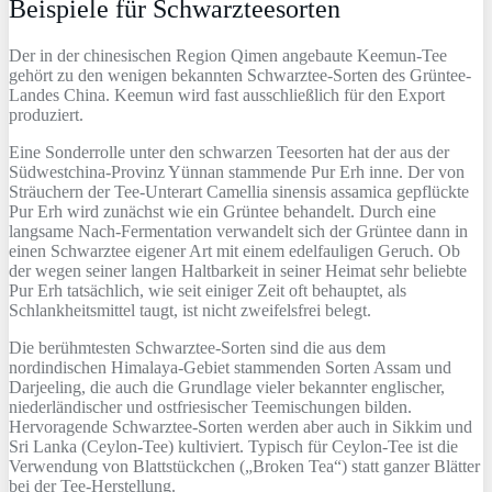
Beispiele für Schwarzteesorten
Der in der chinesischen Region Qimen angebaute Keemun-Tee
gehört zu den wenigen bekannten Schwarztee-Sorten des Grüntee-
Landes China. Keemun wird fast ausschließlich für den Export
produziert.
Eine Sonderrolle unter den schwarzen Teesorten hat der aus der
Südwestchina-Provinz Yünnan stammende Pur Erh inne. Der von
Sträuchern der Tee-Unterart Camellia sinensis assamica gepflückte
Pur Erh wird zunächst wie ein Grüntee behandelt. Durch eine
langsame Nach-Fermentation verwandelt sich der Grüntee dann in
einen Schwarztee eigener Art mit einem edelfauligen Geruch. Ob
der wegen seiner langen Haltbarkeit in seiner Heimat sehr beliebte
Pur Erh tatsächlich, wie seit einiger Zeit oft behauptet, als
Schlankheitsmittel taugt, ist nicht zweifelsfrei belegt.
Die berühmtesten Schwarztee-Sorten sind die aus dem
nordindischen Himalaya-Gebiet stammenden Sorten Assam und
Darjeeling, die auch die Grundlage vieler bekannter englischer,
niederländischer und ostfriesischer Teemischungen bilden.
Hervoragende Schwarztee-Sorten werden aber auch in Sikkim und
Sri Lanka (Ceylon-Tee) kultiviert. Typisch für Ceylon-Tee ist die
Verwendung von Blattstückchen („Broken Tea“) statt ganzer Blätter
bei der Tee-Herstellung.