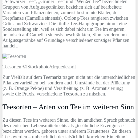
„Schwarzer Tee“, „Grüner Tee“ und “Weißer Tee“ bezeichneten
Gruppen von Aufgussgetränken beziehen sich auf bearbeitete
Varianten von Pflanzenteilen, zumeist bestimmte Blätter, der
Teepflanze (Camellia sinensis). Oolong-Tees rangieren zwischen
Grün- und Schwarztee. Die fünfte Tee-Hauptgruppe nimmt eine
Sonderstellung ein, weil es sich dabei nicht um Tee im engeren,
botanisch auf Camellia sinensis beschränkten, Sinn, sondern um
Aufgussgetränke auf Grundlage verschiedener sonstiger Pflanzen
handelt.
Teesorten ©iStockphoto/cirquedesprit
Zur Vielfalt auf dem Teemarkt tragen nicht nur die unterschiedlichen
Pflanzenvarietäten bei, sondern auch Umstände bei der Pflückung
(z. B. Orange Pekoe) und Verarbeitung (z. B. Aromatisierung)
sowie die Praxis, verschiedene Teesorten zu mischen.
Teesorten – Arten von Tee im weiteren Sinn
Zu diesen Tees im weiteren Sinne, die im amtlichen Sprachgebrauch
des deutschen Lebensmittelrechts als „teeähnliche Erzeugnisse“
bezeichnet werden, gehören unter anderem Kräutertees. Zu diesen
Tees werden – unbeachtlich der tatsächlich korrekten Einteilung