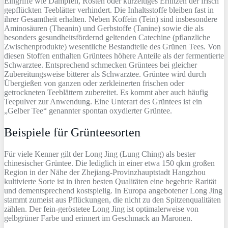
Eingriffe wie Dämpfen, Rösten oder kurzeitiges Erhitzen der frisch
gepflückten Teeblätter verhindert. Die Inhaltsstoffe bleiben fast in
ihrer Gesamtheit erhalten. Neben Koffein (Tein) sind insbesondere
Aminosäuren (Theanin) und Gerbstoffe (Tanine) sowie die als
besonders gesundheitsfördernd geltenden Catechine (pflanzliche
Zwischenprodukte) wesentliche Bestandteile des Grünen Tees. Von
diesen Stoffen enthalten Grüntees höhere Anteile als der fermentierte
Schwarztee. Entsprechend schmecken Grüntees bei gleicher
Zubereitungsweise bitterer als Schwarztee. Grüntee wird durch
Übergießen von ganzen oder zerkleinerten frischen oder
getrockneten Teeblättern zubereitet. Es kommt aber auch häufig
Teepulver zur Anwendung. Eine Unterart des Grüntees ist ein
„Gelber Tee“ genannter spontan oxydierter Grüntee.
Beispiele für Grünteesorten
Für viele Kenner gilt der Long Jing (Lung Ching) als bester
chinesischer Grüntee. Die lediglich in einer etwa 150 qkm großen
Region in der Nähe der Zhejiang-Provinzhauptstadt Hangzhou
kultivierte Sorte ist in ihren besten Qualitäten eine begehrte Rarität
und dementsprechend kostspielig. In Europa angebotener Long Jing
stammt zumeist aus Pflückungen, die nicht zu den Spitzenqualitäten
zählen. Der fein-geröstetee Long Jing ist optimalerweise von
gelbgrüner Farbe und erinnert im Geschmack an Maronen.