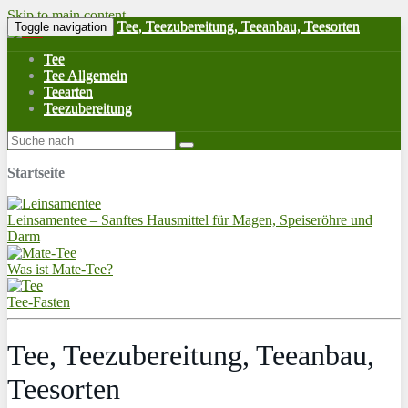
Skip to main content
Tee, Teezubereitung, Teeanbau, Teesorten
Toggle navigation
Tee
Tee Allgemein
Teearten
Teezubereitung
Startseite
Leinsamentee – Sanftes Hausmittel für Magen, Speiseröhre und
Darm
Was ist Mate-Tee?
Tee-Fasten
Tee, Teezubereitung, Teeanbau,
Teesorten