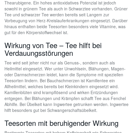
Thearubigene. Ein hohes antioxidatives Potenzial ist jedoch
sowohl in grünem Tee als auch in Schwarztee vorhanden. Grüner
Tee und schwarzer Tee werden bereits seit Langem zur
Vorbeugung von Herz-Kreislauferkrankungen eingesetzt. Darüber
hinaus enthalten beide Teesorten besonders viele Vitamine, was
gut für den Körperstoffwechsel ist.
Wirkung von Tee – Tee hilft bei
Verdauungsstörungen
Tee wird seit jeher nicht nur als Genuss-, sondern auch als
Heilmittel eingesetzt. Wer unter Unwohlsein, Blähungen, Magen-
oder Darmschmerzen leidet, kann die Symptome mit speziellen
Teesorten lindern. Bei Bauchschmerzen ist Kamillentee ein
Allheilmittel, welches bereits bei Kleinkindern eingesetzt wird.
Kamillenblüten sind krampflösend und wirken Entzündungen
entgegen. Bei Blähungen und Krämpfen schafft Tee aus Fenchel
Abhilfe. Bei Übelkeit kann Ingwertee getrunken werden. Ingwertee
hilft besonders gut bei Schwangerschaftsübelkeit.
Teesorten mit beruhigender Wirkung
Bestimmte Teesorten mit hohem Koffeingehalt wie Schwarztee