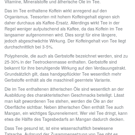
Vitamine, Mineralstoffe und ätherische Öle im Tee.
Das im Tee enthaltene Koffein wirkt anregend auf den
Organismus. Teesorten mit hohem Koffeingehalt eignen sich
daher durchaus als Kaffee-Ersatz. Allerdings wirkt Tee in der
Regel weniger aufputschend als Kaffee, da das Koffein im Tee
langsamer aufgenommen wird. Dies sorgt für eine längere,
jedoch abgeschwächte Wirkung. Der Koffeingehalt von Tee liegt
durchschnittlich bei 3-5%.
Polyphenole, die auch als Gerbstoffe bezeichnet werden, sind zu
25-30% in der Teetrockenmasse enthalten. Gerbstoffe sind
bekannt für ihre beruhigende Wirkung auf den Verdauungstrakt.
Grundsätzlich gilt, dass handgepflückter Tee wesentlich mehr
Gerbstoffe enthält als die maschinell geerntete Variante.
Die im Tee enthaltenen ätherischen Öle sind wesentlich an der
Ausbildung des charakteristischen Geschmacks beteiligt. Lässt
man kalt gewordenen Tee stehen, werden die Öle an der
Oberfläche sichtbar. Neben ätherischen Ölen enthält Tee auch
Mangan, ein wichtiges Spurenelement. Wer viel Tee dringt, kann
etwa die Hälfte des Tagesbedarfs an Mangan dadurch decken.
Dass Tee gesund ist, ist eine wissenschaftlich bewiesene
Tatsache. Aufgrund der Zusammensetzung von Tee gibt es