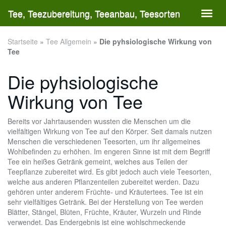
Skip
Tee, Teezubereitung, Teeanbau, Teesorten
Toggl
to
naviga
main
content
Startseite
»
Tee Allgemein
»
Die pyhsiologische Wirkung von
Tee
Die pyhsiologische
Wirkung von Tee
Bereits vor Jahrtausenden wussten die Menschen um die
vielfältigen Wirkung von Tee auf den Körper. Seit damals nutzen
Menschen die verschiedenen Teesorten, um ihr allgemeines
Wohlbefinden zu erhöhen. Im engeren Sinne ist mit dem Begriff
Tee ein heißes Getränk gemeint, welches aus Teilen der
Teepflanze zubereitet wird. Es gibt jedoch auch viele Teesorten,
welche aus anderen Pflanzenteilen zubereitet werden. Dazu
gehören unter anderem Früchte- und Kräutertees. Tee ist ein
sehr vielfältiges Getränk. Bei der Herstellung von Tee werden
Blätter, Stängel, Blüten, Früchte, Kräuter, Wurzeln und Rinde
verwendet. Das Endergebnis ist eine wohlschmeckende