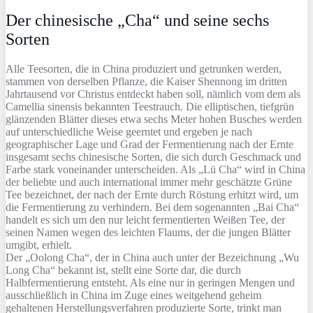
Der chinesische „Cha“ und seine sechs
Sorten
Alle Teesorten, die in China produziert und getrunken werden,
stammen von derselben Pflanze, die Kaiser Shennong im dritten
Jahrtausend vor Christus entdeckt haben soll, nämlich vom dem als
Camellia sinensis bekannten Teestrauch. Die elliptischen, tiefgrün
glänzenden Blätter dieses etwa sechs Meter hohen Busches werden
auf unterschiedliche Weise geerntet und ergeben je nach
geographischer Lage und Grad der Fermentierung nach der Ernte
insgesamt sechs chinesische Sorten, die sich durch Geschmack und
Farbe stark voneinander unterscheiden. Als „Lü Cha“ wird in China
der beliebte und auch international immer mehr geschätzte Grüne
Tee bezeichnet, der nach der Ernte durch Röstung erhitzt wird, um
die Fermentierung zu verhindern. Bei dem sogenannten „Bai Cha“
handelt es sich um den nur leicht fermentierten Weißen Tee, der
seinen Namen wegen des leichten Flaums, der die jungen Blätter
umgibt, erhielt.
Der „Oolong Cha“, der in China auch unter der Bezeichnung „Wu
Long Cha“ bekannt ist, stellt eine Sorte dar, die durch
Halbfermentierung entsteht. Als eine nur in geringen Mengen und
ausschließlich in China im Zuge eines weitgehend geheim
gehaltenen Herstellungsverfahren produzierte Sorte, trinkt man