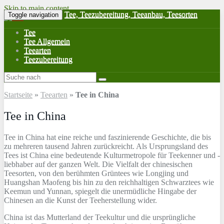
Skip to main content
Tee, Teezubereitung, Teeanbau, Teesorten
Toggle navigation
Tee
Tee Allgemein
Teearten
Teezubereitung
Startseite
»
Teearten
»
Tee in China
Tee in China
Tee in China hat eine reiche und faszinierende Geschichte, die bis
zu mehreren tausend Jahren zurückreicht. Als Ursprungsland des
Tees ist China eine bedeutende Kulturmetropole für Teekenner und -
liebhaber auf der ganzen Welt. Die Vielfalt der chinesischen
Teesorten, von den berühmten Grüntees wie Longjing und
Huangshan Maofeng bis hin zu den reichhaltigen Schwarztees wie
Keemun und Yunnan, spiegelt die unermüdliche Hingabe der
Chinesen an die Kunst der Teeherstellung wider.
China ist das Mutterland der Teekultur und die ursprüngliche