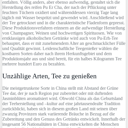
entfalten. Völlig anders, aber ebenso aufwendig, gestaltet sich die
Herstellung des reifen Pu Er Cha, der nach der Pflückung unter
feuchten Tüchern oxidiert und währenddessen vierzig Tage lang
täglich mit Wasser bespritzt und gewendet wird. Anschließend wird
der Tee getrocknet und in die charakteristische Fladenform gepresst.
Diese Produktionsverfahren erinnern an die aufwendige Herstellung
von Champagner, Weinen und hochwertigen Spirituosen. Wie von
erstklassigen alkoholischen Getränke wird auch von Pu-Erh-Tee
behauptet, dass er mit zunehmendem Alter an geschmacklicher Fülle
und Qualität gewinnt. Leidenschaftliche Teegenießer wählen die
kostbaren Sorten daher nach ihrem Herkunftsgebiet und dem
Produktionsjahr aus und sind bereit, für ein halbes Kilogramm Tee
mehrere hundert Euro zu bezahlen.
Unzählige Arten, Tee zu genießen
Die meistgetrunkene Sorte in China stellt mit Abstand der Grüne
Tee dar, der je nach Region pur zubereitet oder mit duftenden
Jasminblüten aromatisiert wird. Obwohl China als das Geburtsland
der Teeherstellung und –kultur auf eine jahrtausendealte Tradition
zurückblickt, haben sich in diesem großen Land mit seinen über
zwanzig Provinzen stark variierende Bräuche in Bezug auf die
Zubereitung und den Genuss des Getränks entwickelt. Innerhalb der
insgesamt 56 Nationalitäten in China entwickelten die Menschen