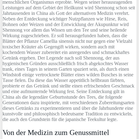
menschlichen Organismus erprobte. Wegen seiner herausragenden
Leistungen auf dem Gebiet der Heilkunst wird Shennong schon seit
Jahrtausenden in China als Gott der alternativen Medizin verehrt.
Neben der Entdeckung wichtiger Nutzpflanzen wie Hirse, Reis,
Bohnen oder Weizen und der Entwicklung der Akupunktur wird
Shennong vor allem das Wissen um den Tee und seine heilende
Wirkung zugeschrieben. Er soll herausgefunden haben, dass die
Blätter der Pflanze Camellia sinensis nicht nur gegen eine Vielzahl
toxischer Kräuter als Gegengift wirken, sondern auch mit
kochendem Wasser zubereitet ein anregendes und schmackhaftes
Getränk ergeben. Der Legende nach soll Shennong, der aus
hygienischen Gründen ausschließlich frisch abgekochtes Wasser
trank, eines Tages in seinem Garten spaziert sein, als durch einen
Windstoß einige vertrocknete Blätter eines wilden Busches in seine
Tasse fielen. Da diese das Wasser appetitlich hellbraun färbten,
probierte er das Getränk und stellte einen erfrischenden Geschmack
und eine aufmunternde Wirkung fest. Seine Entdeckung gilt in
China als die legendäre Geburtsstunde des Tees, die folgende
Generationen dazu inspirierte, mit verschiedenen Zubereitungsarten
dieses Getränks zu experimentieren und über die Jahrhunderte eine
kunstvolle und philosophisch bedeutsame Tradition zu entwickeln,
die auch den Grundstein für die japanische Teekultur legte.
Von der Medizin zum Genussmittel