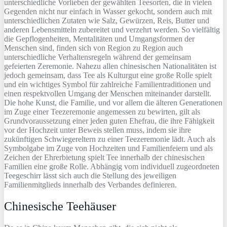
unterschiedliche Vorlieben der gewählten Teesorten, die in vielen
Gegenden nicht nur einfach in Wasser gekocht, sondern auch mit
unterschiedlichen Zutaten wie Salz, Gewürzen, Reis, Butter und
anderen Lebensmitteln zubereitet und verzehrt werden. So vielfältig
die Gepflogenheiten, Mentalitäten und Umgangsformen der
Menschen sind, finden sich von Region zu Region auch
unterschiedliche Verhaltensregeln während der gemeinsam
gefeierten Zeremonie. Nahezu allen chinesischen Nationalitäten ist
jedoch gemeinsam, dass Tee als Kulturgut eine große Rolle spielt
und ein wichtiges Symbol für zahlreiche Familientraditionen und
einen respektvollen Umgang der Menschen miteinander darstellt.
Die hohe Kunst, die Familie, und vor allem die älteren Generationen
im Zuge einer Teezeremonie angemessen zu bewirten, gilt als
Grundvoraussetzung einer jeden guten Ehefrau, die ihre Fähigkeit
vor der Hochzeit unter Beweis stellen muss, indem sie ihre
zukünftigen Schwiegereltern zu einer Teezeremonie lädt. Auch als
Symbolgabe im Zuge von Hochzeiten und Familienfeiern und als
Zeichen der Ehrerbietung spielt Tee innerhalb der chinesischen
Familien eine große Rolle. Abhängig vom individuell zugeordneten
Teegeschirr lässt sich auch die Stellung des jeweiligen
Familienmitglieds innerhalb des Verbandes definieren.
Chinesische Teehäuser