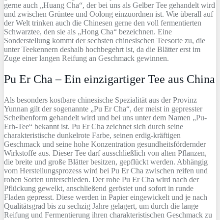
gerne auch „Huang Cha“, der bei uns als Gelber Tee gehandelt wird
und zwischen Grüntee und Oolong einzuordnen ist. Wie überall auf
der Welt trinken auch die Chinesen gerne den voll fermentierten
Schwarztee, den sie als „Hong Cha“ bezeichnen. Eine
Sonderstellung kommt der sechsten chinesischen Teesorte zu, die
unter Teekennern deshalb hochbegehrt ist, da die Blätter erst im
Zuge einer langen Reifung an Geschmack gewinnen.
Pu Er Cha – Ein einzigartiger Tee aus China
Als besonders kostbare chinesische Spezialität aus der Provinz
Yunnan gilt der sogenannte „Pu Er Cha“, der meist in gepresster
Scheibenform gehandelt wird und bei uns unter dem Namen „Pu-
Erh-Tee“ bekannt ist. Pu Er Cha zeichnet sich durch seine
charakteristische dunkelrote Farbe, seinen erdig-kräftigen
Geschmack und seine hohe Konzentration gesundheitsfördernder
Wirkstoffe aus. Dieser Tee darf ausschließlich von alten Pflanzen,
die breite und große Blätter besitzen, gepflückt werden. Abhängig
vom Herstellungsprozess wird bei Pu Er Cha zwischen reifen und
rohen Sorten unterschieden. Der rohe Pu Er Cha wird nach der
Pflückung gewelkt, anschließend geröstet und sofort in runde
Fladen gepresst. Diese werden in Papier eingewickelt und je nach
Qualitätsgrad bis zu sechzig Jahre gelagert, um durch die lange
Reifung und Fermentierung ihren charakteristischen Geschmack zu