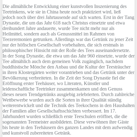
Die allmähliche Entwicklung einer kunstvollen Inszenierung des
Teetrinkens, wie sie in China heute noch praktiziert wird, ließ
jedoch noch über drei Jahrtausende auf sich warten. Erst in der Tang
Dynastie, die um das Jahr 618 nach Christus einsetzte und etwa
dreihundert Jahre andauerte, wurde Tee nicht mehr nur als
Heilmittel, sondern auch als Genussmittel im Rahmen von
Teezeremonien getrunken. Allerdings war das Getränk zu jener Zeit
nur der höfischen Gesellschaft vorbehalten, die sich erstmals in
philosophischer Hinsicht mit der Rolle des Tees auseinandersetzte.
In der Song Dynastie, die etwa um das Jahr 960 einsetzte, wurde der
Tee allmählich auch dem gemeinen Volk zugänglich, nachdem
buddhistische Mönche den Anbau und die Kultur der Teesträucher
in ihren Klostergärten weiter vorantrieben und das Getränk unter der
Bevölkerung verbreiteten. In die Zeit der Song Dynastie fiel die
Eröffnung erster Teehäuser, wo Literaten, Künstler und
leidenschaftliche Teetrinker zusammenkamen und den Genuss
dieses neuen Trendgetränks ausgiebig zelebrierten. Durch zahlreiche
Wettbewerbe wurden auch die Sorten in ihrer Qualität ständig
weiterentwickelt und die Technik des Teekochens in den Haushalten
der Familien aller Gesellschaftsschichten verbessert. Im 17.
Jahrhundert wurden schließlich erste Teeschulen eröffnet, die die
sogenannten Teemeister ausbildeten. Diese verwöhnen ihre Gäste
bis heute in den Teehäusern des ganzen Landes mit dem aufwendig
und kunstvoll zubereiteten Getränk.