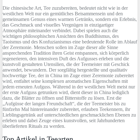
Die chinesische Art, Tee zuzubereiten, bedeutet nicht wie in der
westlichen Welt nur ein gemütliches Beisammensein und den
gemeinsamen Genuss eines warmen Getränks, sondern ein Erlebnis,
das Geschmack und visuelles Vergnügen in einzigartiger
Atmosphäre miteinander verbindet. Dabei spielen auch die
wichtigen philosophischen Ansichten des Buddhismus, des
Taoismus und des Konfuzianismus eine bedeutende Rolle im Ablauf
der Zeremonie. Menschen sollen im Zuge dieser alle Sinne
ansprechenden Tradition ihren Geist entspannen, sich körperlich
regenerieren, den intensiven Duft des Aufgusses erleben und die
kunstvoll gestalteten Utensilien, die der Teemeister mit Geschick
anwendet, bewundern. Der sorgfältig hergestellte und qualitativ
hochwertige Tee, der in China im Zuge einer Zeremonie zubereitet
wird, entfaltet seine komplexen aromatischen Eigenschaften mit
jedem erneuten Aufguss. Während in der westlichen Welt meist nur
der erste Aufguss getrunken wird, dient dieser in China lediglich
dazu, die Blätter zu öffnen und Bitterstoffe zu lösen. Erst die
„Aufgüsse der langen Freundschaft“, die der Teemeister bis zu
fünfzehn Mal hintereinander zubereitet, erlauben Teekennern, ihr
Lieblingsgetränk auf unterschiedlichen geschmacklichen Ebenen zu
erleben und dabei Zeuge eines kunstvollen, seit Jahrhunderten
überlieferten Rituals zu werden.
Top Artikel in Teearten