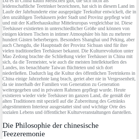
Da es in China kaum Menschen gibt, die sich nicht als
leidenschaftliche Teetrinker bezeichnen, hat sich in diesem Land im
Laufe der Jahrhunderte eine ausgeprägte Teekultur entwickelt, die in
den unzähligen Teehäusern jeder Stadt und Provinz gepflegt wird
und mit der Kaffeehauskultur Mitteleuropas vergleichbar ist. Diese
Teehäuser existierten in unterschiedlicher Größe und können von
einigen kleinen Tischen in intimer Atmosphäre bis hin zu mehrere
hundert Gästen beherbergen. Besonders Shanghai und Peking, aber
auch Chengdu, die Hauptstadt der Provinz Sichuan sind für ihre
vielen traditionellen Teehäuser bekannt. Die Kulturrevolution unter
Mao Zedong brachte die Schließung vieler Teehäuser in China mit
sich, da die Teemeister, wie auch die meisten Intellektuellen des
Landes, ins benachbarte Taiwan flüchteten und sich dort
niederließen. Dadurch lag die Kultur des öffentlichen Teetrinkens in
China einige Jahrzehnte lang brach, geriet aber nie in Vergessenheit,
da sie innerhalb der Familien von Generation zu Generation
weitergegeben und in privatem Rahmen gepflegt wurde. Heute
existieren wieder viele Teehäuser im ganzen Land, die gemäß der
alten Traditionen mit speziell auf die Zubereitung des Getränks
abgestimmtem Interieur ausgestattet sind und wichtige Orte des
sozialen Lebens und öffentlicher Kulturveranstaltungen darstellen.
Die Philosophie der chinesische
Teezeremonie