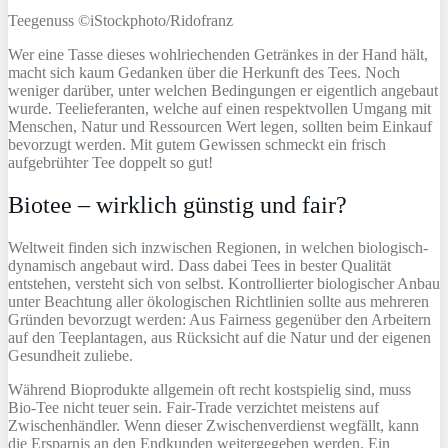
Teegenuss ©iStockphoto/Ridofranz
Wer eine Tasse dieses wohlriechenden Getränkes in der Hand hält,
macht sich kaum Gedanken über die Herkunft des Tees. Noch
weniger darüber, unter welchen Bedingungen er eigentlich angebaut
wurde. Teelieferanten, welche auf einen respektvollen Umgang mit
Menschen, Natur und Ressourcen Wert legen, sollten beim Einkauf
bevorzugt werden. Mit gutem Gewissen schmeckt ein frisch
aufgebrühter Tee doppelt so gut!
Biotee – wirklich günstig und fair?
Weltweit finden sich inzwischen Regionen, in welchen biologisch-
dynamisch angebaut wird. Dass dabei Tees in bester Qualität
entstehen, versteht sich von selbst. Kontrollierter biologischer Anbau
unter Beachtung aller ökologischen Richtlinien sollte aus mehreren
Gründen bevorzugt werden: Aus Fairness gegenüber den Arbeitern
auf den Teeplantagen, aus Rücksicht auf die Natur und der eigenen
Gesundheit zuliebe.
Während Bioprodukte allgemein oft recht kostspielig sind, muss
Bio-Tee nicht teuer sein. Fair-Trade verzichtet meistens auf
Zwischenhändler. Wenn dieser Zwischenverdienst wegfällt, kann
die Ersparnis an den Endkunden weitergegeben werden. Ein