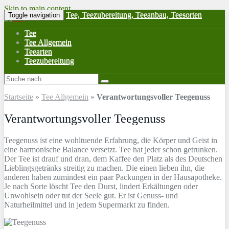
Skip to main content
Tee, Teezubereitung, Teeanbau, Teesorten
Toggle navigation
Tee
Tee Allgemein
Teearten
Teezubereitung
Startseite
»
Tee Allgemein
»
Verantwortungsvoller Teegenuss
Verantwortungsvoller Teegenuss
Teegenuss ist eine wohltuende Erfahrung, die Körper und Geist in
eine harmonische Balance versetzt. Tee hat jeder schon getrunken.
Der Tee ist drauf und dran, dem Kaffee den Platz als des Deutschen
Lieblingsgetränks streitig zu machen. Die einen lieben ihn, die
anderen haben zumindest ein paar Packungen in der Hausapotheke.
Je nach Sorte löscht Tee den Durst, lindert Erkältungen oder
Unwohlsein oder tut der Seele gut. Er ist Genuss- und
Naturheilmittel und in jedem Supermarkt zu finden.