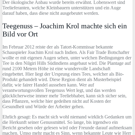
Der ökologische Anbau wurde bereits erwähnt. Lobenswert sind
Teelieferanten, welche Kleinbauern unterstützen und ein Auge
darauf haben, dass diese nicht ausgebeutet werden.
Teegenuss – Joachim Krol machte sich ein
Bild vor Ort
Im Februar 2012 reiste der als Tatort-Kommissar bekannte
Schauspieler Joachim Krol nach Indien. Als Fair Trade Botschafter
wollte er mit eigenen Augen sehen, unter welchen Bedingungen der
Tee in den Nilgiri Hills Südindiens angebaut wird. Die Plantage auf
rund 2100 Metern Höhe ist eine wundervolle Landschaft
eingebettet. Hier liegt der Ursprung eines Tees, welcher als Bio-
Produkt gehandelt wird. Diese Region dient als Musterbeispiel
dafür, wie fairer Handel aussehen kann. Wer auf
verantwortungsvollen Teegenuss Wert legt, und das werden
glücklicherweise immer mehr Teeliebhaber, kann sich sicher sein,
dass Pflanzen, welche hier gedeihen nicht auf Kosten der
Gesundheit und Würde der Arbeiter gehen.
Ehrlich gesagt: Es macht sich wohl niemand wirklich Gedanken um
die Herkunft seiner Genussmittel. So lange, bis irgendwo ein
Bericht gesehen oder gelesen wird oder Freunde darauf aufmerksam
machen. Umso mehr macht es Sinn, wenn bekannte Leute wie Herr