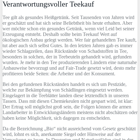
Verantwortungsvoller Teekauf
Tee gilt als gesundes Heißgetränk. Seit Tausenden von Jahren wird
er geschätzt und hat sich seine Beliebtheit bis heute erhalten. Aber
wer möchte schon ein gesundes Getränk, wenn viel Leid bei seiner
Erzeugung entsteht. Deshalb sollte beim Teekauf Wert auf
ökologischen Anbau gelegt werden. Wer fair gehandelten Tee kauft,
tut aber auch sich selbst Gutes. In den letzten Jahren gab es immer
wieder Schlagzeilen, dass Rückstände von Schadstoffen in Tee,
besonders in solchen, der in Teebeuteln gehandelt wird, gefunden
wurden. Je mehr in den Tee produzierenden Ländern eine naturnahe
Anbauweise bevorzugt und auf Fair-Trade gesetzt wird, desto mehr
profitieren beide Seiten: die Arbeiter und der Konsument.
Bei den gefundenen Rückständen handelt es sich um Pestizide,
welche zur Bekämpfung von Schädlingen eingesetzt werden.
Eingelagert in die Teeblätter landen diese letztendlich in unseren
Tassen. Dass mit diesen Chemiekeulen nicht gespart wird, ist klar:
Der Ertrag soll möglichst groß sein, die Folgen können die armen
Landarbeiter in Entwicklungsländern meistens nicht abschätzen oder
haben keine Möglichkeit, sich dagegen zu entscheiden.
Da die Bezeichnung „Bio“ nicht ausreichend vom Gesetz geschützt
wird, lohnt es sich, anerkannte Siegel oder Hinweise auf der
Verpackung zu lesen. In Drogerien und Naturkostläden sind in der