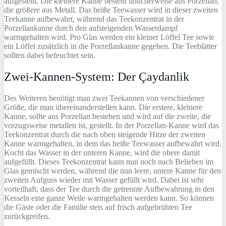
aufgestellt. Die kleinere Kanne besteht üblicherweise aus Porzellan,
die größere aus Metall. Das heiße Teewasser wird in dieser zweiten
Teekanne aufbewahrt, während das Teekonzentrat in der
Porzellankanne durch den aufsteigenden Wasserdampf
warmgehalten wird. Pro Glas werden ein kleiner Löffel Tee sowie
ein Löffel zusätzlich in die Porzellankanne gegeben. Die Teeblätter
sollten dabei befeuchtet sein.
Zwei-Kannen-System: Der Çaydanlik
Des Weiteren benötigt man zwei Teekannen von verschiedener
Größe, die man übereinanderstellen kann. Die erstere, kleinere
Kanne, sollte aus Porzellan bestehen und wird auf die zweite, die
vorzugsweise metallen ist, gestellt. In der Porzellan-Kanne wird das
Teekonzentrat durch die nach oben steigende Hitze der zweiten
Kanne warmgehalten, in dem das heiße Teewasser aufbewahrt wird.
Kocht das Wasser in der unteren Kanne, wird die obere damit
aufgefüllt. Dieses Teekonzentrat kann nun noch nach Belieben im
Glas gemischt werden, während die nun leere, untere Kanne für den
zweiten Aufguss wieder mit Wasser gefüllt wird. Dabei ist sehr
vorteilhaft, dass der Tee durch die getrennte Aufbewahrung in den
Kesseln eine ganze Weile warmgehalten werden kann. So können
die Gäste oder die Familie stets auf frisch aufgebrühten Tee
zurückgreifen.