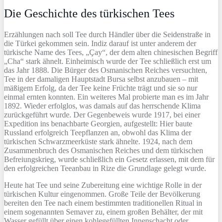
Die Geschichte des türkischen Tees
Erzählungen nach soll Tee durch Händler über die Seidenstraße in
die Türkei gekommen sein. Indiz darauf ist unter anderem der
türkische Name des Tees, „Çay“, der dem alten chinesischen Begriff
„Cha“ stark ähnelt. Einheimisch wurde der Tee schließlich erst um
das Jahr 1888. Die Bürger des Osmanischen Reiches versuchten,
Tee in der damaligen Hauptstadt Bursa selbst anzubauen – mit
mäßigem Erfolg, da der Tee keine Früchte trägt und sie so nur
einmal ernten konnten. Ein weiteres Mal probierte man es im Jahr
1892. Wieder erfolglos, was damals auf das herrschende Klima
zurückgeführt wurde. Der Gegenbeweis wurde 1917, bei einer
Expedition ins benachbarte Georgien, aufgestellt: Hier baute
Russland erfolgreich Teepflanzen an, obwohl das Klima der
türkischen Schwarzmeerküste stark ähnelte. 1924, nach dem
Zusammenbruch des Osmanischen Reiches und dem türkischen
Befreiungskrieg, wurde schließlich ein Gesetz erlassen, mit dem für
den erfolgreichen Teeanbau in Rize die Grundlage gelegt wurde.
Heute hat Tee und seine Zubereitung eine wichtige Rolle in der
türkischen Kultur eingenommen. Große Teile der Bevölkerung
bereiten den Tee nach einem bestimmten traditionellen Ritual in
einem sogenannten Semaver zu, einem großen Behälter, der mit
Wasser gefüllt über einen kohlegefüllten Innenschacht oder