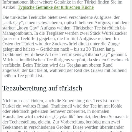
Informationen über weitere Getränke in der Türkei finden Sie im
Artikel:
Typische Getränke der türkischen Küche
Die türkische Teeküche bietet zwei verschiedene Aufgüsse: der
„acik Çay“, einem schwächeren, optisch helleren Aufguss, und dem
starken „koyu Çay“ Aufguss wählen. Türkischer Tee ist rötlich bis
Mahagonibraun. In die Teegläser werden zwei Stück Würfelzucker
(oder ein Teelöffel) gegeben, die für fünf Aufgüsse reichen. Im
Osten der Türkei wird der Zuckerwürfel direkt unter die Zunge
gelegt und hält so – Gerüchten nach – bis zu 30 Tassen lang.
Traditionell wird diese Art des Teetrinkens „Kitlama Çay“ genannt.
Milch ist im türkischen Tee übrigens verpönt, da sie den Geschmack
verfälscht. Beim Trinken wird das Teeglas am oberen Rand
angefasst, der kalt bleibt, während der Rest des Glases mit brühend
heißem Tee gefüllt ist.
Teezubereitung auf türkisch
Nicht nur das Trinken, auch die Zubereitung des Tees ist in der
Türkei ein wahres Ritual. Traditionell wird der Tee im mit Kohle
oder elektrisch geheizten Semaver zubereitet, in normalen
Haushalten wird meist der „Çaydanlik“ benutzt, der dem Semaver in
der Teeherstellung gleicht. Zur Vorbereitung benötigt man zwei
Teekannen in verschiedenen Größen. Diese werden übereinander