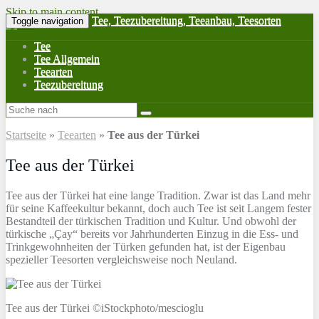
Skip to main content
Tee, Teezubereitung, Teeanbau, Teesorten
Toggle navigation
Tee
Tee Allgemein
Teearten
Teezubereitung
Startseite
»
Teearten
»
Tee aus der Türkei
Tee aus der Türkei
Tee aus der Türkei hat eine lange Tradition. Zwar ist das Land mehr
für seine Kaffeekultur bekannt, doch auch Tee ist seit Langem fester
Bestandteil der türkischen Tradition und Kultur. Und obwohl der
türkische „Çay“ bereits vor Jahrhunderten Einzug in die Ess- und
Trinkgewohnheiten der Türken gefunden hat, ist der Eigenbau
spezieller Teesorten vergleichsweise noch Neuland.
Tee aus der Türkei ©iStockphoto/mescioglu