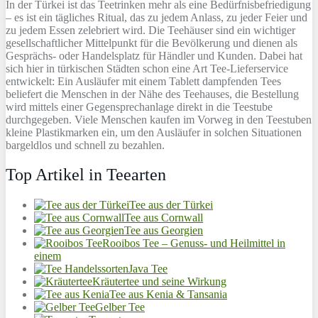
In der Türkei ist das Teetrinken mehr als eine Bedürfnisbefriedigung
– es ist ein tägliches Ritual, das zu jedem Anlass, zu jeder Feier und
zu jedem Essen zelebriert wird. Die Teehäuser sind ein wichtiger
gesellschaftlicher Mittelpunkt für die Bevölkerung und dienen als
Gesprächs- oder Handelsplatz für Händler und Kunden. Dabei hat
sich hier in türkischen Städten schon eine Art Tee-Lieferservice
entwickelt: Ein Ausläufer mit einem Tablett dampfenden Tees
beliefert die Menschen in der Nähe des Teehauses, die Bestellung
wird mittels einer Gegensprechanlage direkt in die Teestube
durchgegeben. Viele Menschen kaufen im Vorweg in den Teestuben
kleine Plastikmarken ein, um den Ausläufer in solchen Situationen
bargeldlos und schnell zu bezahlen.
Top Artikel in Teearten
Tee aus der Türkei
Tee aus Cornwall
Tee aus Georgien
Rooibos Tee – Genuss- und Heilmittel in
einem
Java Tee
Kräutertee und seine Wirkung
Tee aus Kenia & Tansania
Gelber Tee