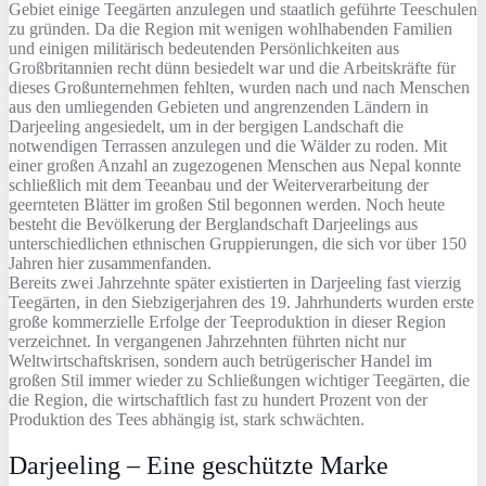
Gebiet einige Teegärten anzulegen und staatlich geführte Teeschulen
zu gründen. Da die Region mit wenigen wohlhabenden Familien
und einigen militärisch bedeutenden Persönlichkeiten aus
Großbritannien recht dünn besiedelt war und die Arbeitskräfte für
dieses Großunternehmen fehlten, wurden nach und nach Menschen
aus den umliegenden Gebieten und angrenzenden Ländern in
Darjeeling angesiedelt, um in der bergigen Landschaft die
notwendigen Terrassen anzulegen und die Wälder zu roden. Mit
einer großen Anzahl an zugezogenen Menschen aus Nepal konnte
schließlich mit dem Teeanbau und der Weiterverarbeitung der
geernteten Blätter im großen Stil begonnen werden. Noch heute
besteht die Bevölkerung der Berglandschaft Darjeelings aus
unterschiedlichen ethnischen Gruppierungen, die sich vor über 150
Jahren hier zusammenfanden.
Bereits zwei Jahrzehnte später existierten in Darjeeling fast vierzig
Teegärten, in den Siebzigerjahren des 19. Jahrhunderts wurden erste
große kommerzielle Erfolge der Teeproduktion in dieser Region
verzeichnet. In vergangenen Jahrzehnten führten nicht nur
Weltwirtschaftskrisen, sondern auch betrügerischer Handel im
großen Stil immer wieder zu Schließungen wichtiger Teegärten, die
die Region, die wirtschaftlich fast zu hundert Prozent von der
Produktion des Tees abhängig ist, stark schwächten.
Darjeeling – Eine geschützte Marke