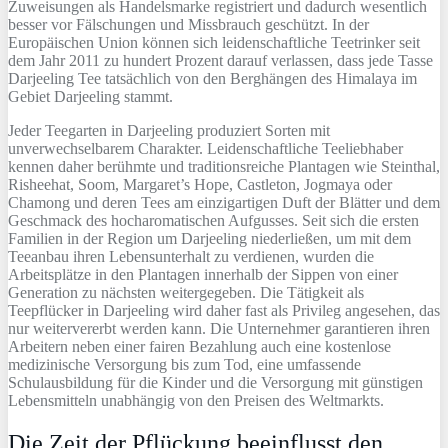
Zuweisungen als Handelsmarke registriert und dadurch wesentlich
besser vor Fälschungen und Missbrauch geschützt. In der
Europäischen Union können sich leidenschaftliche Teetrinker seit
dem Jahr 2011 zu hundert Prozent darauf verlassen, dass jede Tasse
Darjeeling Tee tatsächlich von den Berghängen des Himalaya im
Gebiet Darjeeling stammt.
Jeder Teegarten in Darjeeling produziert Sorten mit
unverwechselbarem Charakter. Leidenschaftliche Teeliebhaber
kennen daher berühmte und traditionsreiche Plantagen wie Steinthal,
Risheehat, Soom, Margaret’s Hope, Castleton, Jogmaya oder
Chamong und deren Tees am einzigartigen Duft der Blätter und dem
Geschmack des hocharomatischen Aufgusses. Seit sich die ersten
Familien in der Region um Darjeeling niederließen, um mit dem
Teeanbau ihren Lebensunterhalt zu verdienen, wurden die
Arbeitsplätze in den Plantagen innerhalb der Sippen von einer
Generation zu nächsten weitergegeben. Die Tätigkeit als
Teepflücker in Darjeeling wird daher fast als Privileg angesehen, das
nur weitervererbt werden kann. Die Unternehmer garantieren ihren
Arbeitern neben einer fairen Bezahlung auch eine kostenlose
medizinische Versorgung bis zum Tod, eine umfassende
Schulausbildung für die Kinder und die Versorgung mit günstigen
Lebensmitteln unabhängig von den Preisen des Weltmarkts.
Die Zeit der Pflückung beeinflusst den