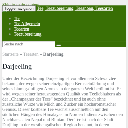
Skip to main content
Tee, Teezubereitung, Teeanbau, Teesorten
Toggle navigation
Tee
Tee Allgemein
Teearten
Teezubereitung
Startseite
»
Teearten
»
Darjeeling
Darjeeling
Unter der Bezeichnung Darjeeling ist vor allem ein Schwarztee
bekannt, der wegen seiner einzigartigen Bernsteinfärbung und
seines blumig-duftigen Aromas in der ganzen Welt berühmt ist. Er
wird wegen seiner herausragenden Qualität von Teeliebhabern als
der „Champagner der Tees“ bezeichnet und ist auch ohne
zusätzliche Würze wie Milch und Zucker ein hocharomatischer
Genuss. Dieser kostbare Tee wächst ausschließlich auf den
südlichen Hängen des Himalayas im Norden Indiens zwischen den
Nachbarstaaten Nepal und Bhutan. Der Tee ist nach der Stadt
Darjiling in der westbengalischen Region benannt, in deren