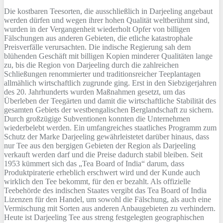
Die kostbaren Teesorten, die ausschließlich in Darjeeling angebaut
werden dürfen und wegen ihrer hohen Qualität weltberühmt sind,
wurden in der Vergangenheit wiederholt Opfer von billigen
Fälschungen aus anderen Gebieten, die etliche katastrophale
Preisverfälle verursachten. Die indische Regierung sah dem
blühenden Geschäft mit billigen Kopien minderer Qualitäten lange
zu, bis die Region von Darjeeling durch die zahlreichen
Schließungen renommierter und traditionsreicher Teeplantagen
allmählich wirtschaftlich zugrunde ging. Erst in den Siebzigerjahren
des 20. Jahrhunderts wurden Maßnahmen gesetzt, um das
Überleben der Teegärten und damit die wirtschaftliche Stabilität des
gesamten Gebiets der westbengalischen Berglandschaft zu sichern.
Durch großzügige Subventionen konnten die Unternehmen
wiederbelebt werden. Ein umfangreiches staatliches Programm zum
Schutz der Marke Darjeeling gewährleistetet darüber hinaus, dass
nur Tee aus den bergigen Gebieten der Region als Darjeeling
verkauft werden darf und die Preise dadurch stabil bleiben. Seit
1953 kümmert sich das „Tea Board of India“ darum, dass
Produktpiraterie erheblich erschwert wird und der Kunde auch
wirklich den Tee bekommt, für den er bezahlt. Als offizielle
Teebehörde des indischen Staates vergibt das Tea Board of India
Lizenzen für den Handel, um sowohl die Fälschung, als auch eine
Vermischung mit Sorten aus anderen Anbaugebieten zu verhindern.
Heute ist Darjeeling Tee aus streng festgelegten geographischen