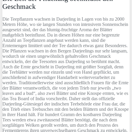
Geschmack
Die Teepflanzen wachsen in Darjeeling in Lagen von bis zu 2000
Metern Höhe, wo sie langen Stunden von intensivem Sonnenschein
ausgesetzt sind, der das blumig-fruchtige Aroma der Blätter
maßgeblich beeinflusst. Da in diesen Höhen nur eine begrenzte
Anzahl an Teepflanzen angebaut werden kann, sind die
Erntemengen limitiert und der Tee dadurch etwas ganz Besonderes.
Die Pflanzen wachsen in den Bergen Darjeelings nur sehr langsam,
wodurch sie einen ungewöhnlich gehaltvollen Geschmack
entwickeln, der die Teesorten aus Darjeeling so berühmt macht.
Auch die Ernte geschieht in Darjeeling mit größter Sorgfalt, denn
die Teeblätter werden nur einzeln und von Hand gepflückt, um
anschließend in aufwendiger Handarbeit weiterverarbeitet zu
werden. Traditionellerweise sind ausschließlich Frauen für die Ernte
der Blätter verantwortlich, die von jedem Trieb nur jeweils „two
leaves and a bud“, also zwei Blätter und eine Knospe ernten, wie es
das Tea Board of India vorschreibt. Daher stellt das offizielle
Darjeeling-Gütesiegel der indischen Teebehörde eine Frau dar, die
den Trieb eines Teebusches mit den beiden Blättern und der Knospe
in ihrer Hand hält. Für hundert Gramm des kostbaren Darjeeling
Tees werden etwa zweitausend Blätter benötigt, die nach dem
sorgfältigen Welken gerollt werden, um durch den Prozess des
Fermentierens ihren unverwechselbaren Geschmack zu entwickeln.