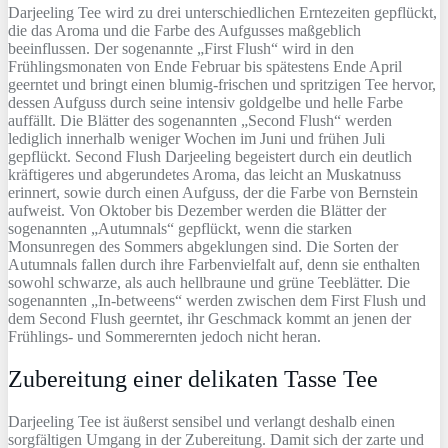
Darjeeling Tee wird zu drei unterschiedlichen Erntezeiten gepflückt,
die das Aroma und die Farbe des Aufgusses maßgeblich
beeinflussen. Der sogenannte „First Flush“ wird in den
Frühlingsmonaten von Ende Februar bis spätestens Ende April
geerntet und bringt einen blumig-frischen und spritzigen Tee hervor,
dessen Aufguss durch seine intensiv goldgelbe und helle Farbe
auffällt. Die Blätter des sogenannten „Second Flush“ werden
lediglich innerhalb weniger Wochen im Juni und frühen Juli
gepflückt. Second Flush Darjeeling begeistert durch ein deutlich
kräftigeres und abgerundetes Aroma, das leicht an Muskatnuss
erinnert, sowie durch einen Aufguss, der die Farbe von Bernstein
aufweist. Von Oktober bis Dezember werden die Blätter der
sogenannten „Autumnals“ gepflückt, wenn die starken
Monsunregen des Sommers abgeklungen sind. Die Sorten der
Autumnals fallen durch ihre Farbenvielfalt auf, denn sie enthalten
sowohl schwarze, als auch hellbraune und grüne Teeblätter. Die
sogenannten „In-betweens“ werden zwischen dem First Flush und
dem Second Flush geerntet, ihr Geschmack kommt an jenen der
Frühlings- und Sommerernten jedoch nicht heran.
Zubereitung einer delikaten Tasse Tee
Darjeeling Tee ist äußerst sensibel und verlangt deshalb einen
sorgfältigen Umgang in der Zubereitung. Damit sich der zarte und