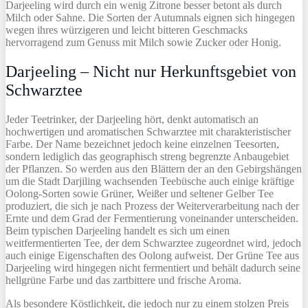
Darjeeling wird durch ein wenig Zitrone besser betont als durch
Milch oder Sahne. Die Sorten der Autumnals eignen sich hingegen
wegen ihres würzigeren und leicht bitteren Geschmacks
hervorragend zum Genuss mit Milch sowie Zucker oder Honig.
Darjeeling – Nicht nur Herkunftsgebiet von
Schwarztee
Jeder Teetrinker, der Darjeeling hört, denkt automatisch an
hochwertigen und aromatischen Schwarztee mit charakteristischer
Farbe. Der Name bezeichnet jedoch keine einzelnen Teesorten,
sondern lediglich das geographisch streng begrenzte Anbaugebiet
der Pflanzen. So werden aus den Blättern der an den Gebirgshängen
um die Stadt Darjiling wachsenden Teebüsche auch einige kräftige
Oolong-Sorten sowie Grüner, Weißer und seltener Gelber Tee
produziert, die sich je nach Prozess der Weiterverarbeitung nach der
Ernte und dem Grad der Fermentierung voneinander unterscheiden.
Beim typischen Darjeeling handelt es sich um einen
weitfermentierten Tee, der dem Schwarztee zugeordnet wird, jedoch
auch einige Eigenschaften des Oolong aufweist. Der Grüne Tee aus
Darjeeling wird hingegen nicht fermentiert und behält dadurch seine
hellgrüne Farbe und das zartbittere und frische Aroma.
Als besondere Köstlichkeit, die jedoch nur zu einem stolzen Preis