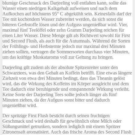
blumige Geschmack des Darjeeling voll entfalten kann, sollte das
Wasser einen niedrigen Kalkgehalt aufweisen und nach dem
Aufkochen auf höchstens 95° C abgekühlt sein. Keinesfalls darf der
Tee mit kochendem Wasser zubereitet werden, da sich sonst die
bitteren Gerbstoffe lösen und der Aufguss ungenießbar wird. Vier,
maximal fünf Teelöffel oder zehn Gramm Darjeeling reichen für
einen Liter Wasser. Diese Menge gilt als Richtwert sowohl für First
und Second Flush, als auch für die Autumnals. Während die Sorten
der Frühlings- und Herbsternte jedoch nur maximal drei Minuten
ziehen sollten, vertragen die Sommersorten durchaus vier Minuten,
um das kräftige Muskataroma voll zur Geltung zu bringen.
Darjeeling gilt zudem als der absolute Spitzenreiter unter den
Schwarztees, was den Gehalt an Koffein betrifft. Eine etwas längere
Ziehzeit von etwa drei Minuten bedingt, dass das Theanin gelöst
wird, das die Wirkung des Koffeins im Körper ausgleicht und dem
Tee dadurch eine beruhigende und entspannende Wirkung verleiht.
Keine Sorte der Darjeeling Tees sollte jedoch länger als fünf
Minuten ziehen, da der Aufguss sonst bitter und dadurch
ungenießbar wird.
Der spritzige First Flush besticht durch seinen fruchtigen
Geschmack und wird deshalb für gewöhnlich ohne Milch oder
Süßungsmittel getrunken, sondern lediglich mit einem Spritzer
Zitronensaft aromatisiert. Auch das frische Aroma des Second Flush